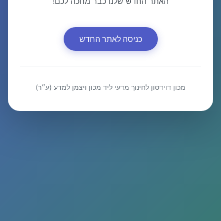
האתר החדש שלנו כבר מחכה לכם!
כניסה לאתר החדש
מכון דוידסון לחינוך מדעי ליד מכון ויצמן למדע (ע״ר)