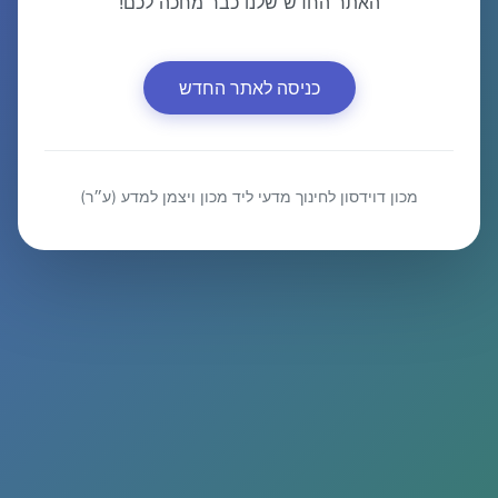
האתר החדש שלנו כבר מחכה לכם!
כניסה לאתר החדש
מכון דוידסון לחינוך מדעי ליד מכון ויצמן למדע (ע״ר)