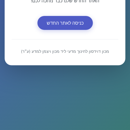
האתר החדש שלנו כבר מחכה לכם!
כניסה לאתר החדש
מכון דוידסון לחינוך מדעי ליד מכון ויצמן למדע (ע״ר)