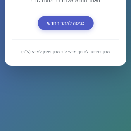
האתר החדש שלנו כבר מחכה לכם!
כניסה לאתר החדש
מכון דוידסון לחינוך מדעי ליד מכון ויצמן למדע (ע״ר)