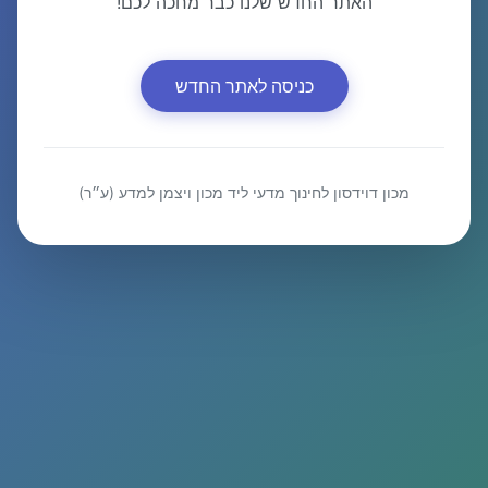
האתר החדש שלנו כבר מחכה לכם!
כניסה לאתר החדש
מכון דוידסון לחינוך מדעי ליד מכון ויצמן למדע (ע״ר)