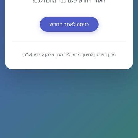
האתר החדש שלנו כבר מחכה לכם!
כניסה לאתר החדש
מכון דוידסון לחינוך מדעי ליד מכון ויצמן למדע (ע״ר)