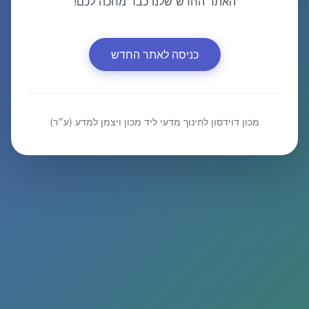
האתר החדש שלנו כבר מחכה לכם!
כניסה לאתר החדש
מכון דוידסון לחינוך מדעי ליד מכון ויצמן למדע (ע״ר)