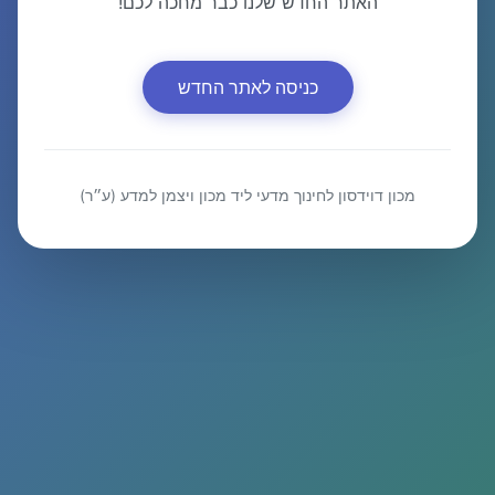
האתר החדש שלנו כבר מחכה לכם!
כניסה לאתר החדש
מכון דוידסון לחינוך מדעי ליד מכון ויצמן למדע (ע״ר)