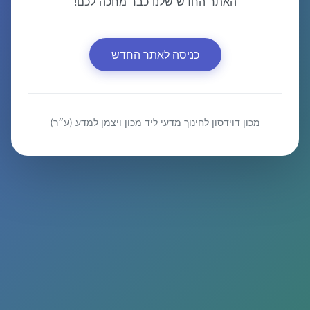
האתר החדש שלנו כבר מחכה לכם!
כניסה לאתר החדש
מכון דוידסון לחינוך מדעי ליד מכון ויצמן למדע (ע״ר)