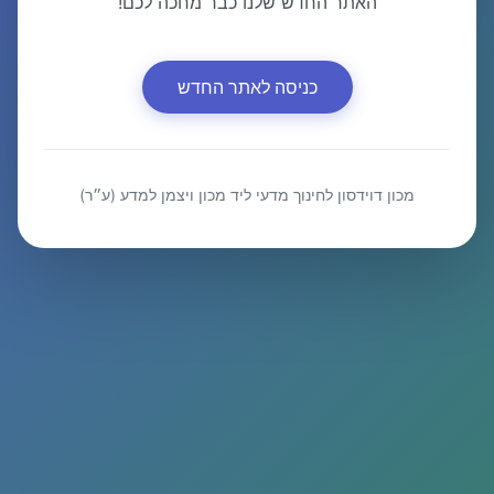
האתר החדש שלנו כבר מחכה לכם!
כניסה לאתר החדש
מכון דוידסון לחינוך מדעי ליד מכון ויצמן למדע (ע״ר)