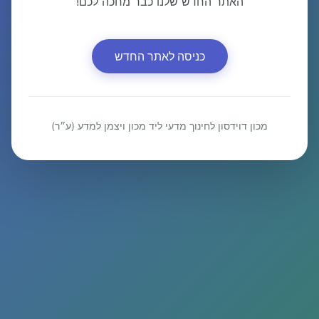
האתר החדש שלנו כבר מחכה לכם!
כניסה לאתר החדש
מכון דוידסון לחינוך מדעי ליד מכון ויצמן למדע (ע״ר)