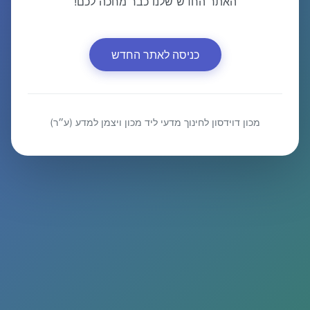
האתר החדש שלנו כבר מחכה לכם!
כניסה לאתר החדש
מכון דוידסון לחינוך מדעי ליד מכון ויצמן למדע (ע״ר)