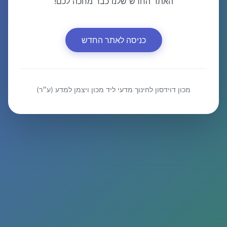
האתר החדש שלנו כבר מחכה לכם!
כניסה לאתר החדש
מכון דוידסון לחינוך מדעי ליד מכון ויצמן למדע (ע״ר)