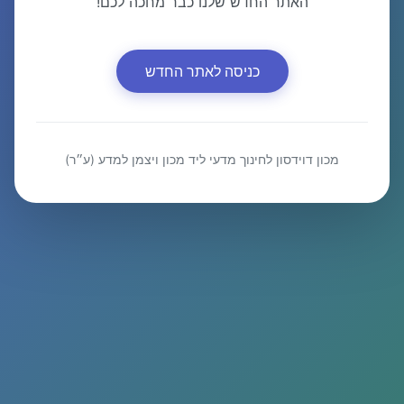
האתר החדש שלנו כבר מחכה לכם!
כניסה לאתר החדש
מכון דוידסון לחינוך מדעי ליד מכון ויצמן למדע (ע״ר)