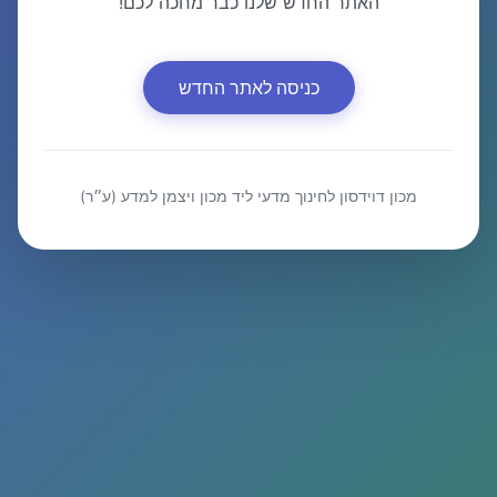
האתר החדש שלנו כבר מחכה לכם!
כניסה לאתר החדש
מכון דוידסון לחינוך מדעי ליד מכון ויצמן למדע (ע״ר)