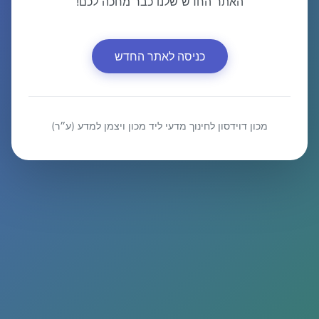
האתר החדש שלנו כבר מחכה לכם!
כניסה לאתר החדש
מכון דוידסון לחינוך מדעי ליד מכון ויצמן למדע (ע״ר)