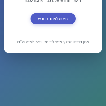
האתר החדש שלנו כבר מחכה לכם!
כניסה לאתר החדש
מכון דוידסון לחינוך מדעי ליד מכון ויצמן למדע (ע״ר)