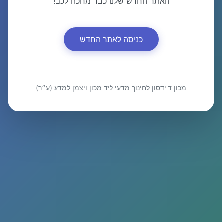
האתר החדש שלנו כבר מחכה לכם!
כניסה לאתר החדש
מכון דוידסון לחינוך מדעי ליד מכון ויצמן למדע (ע״ר)