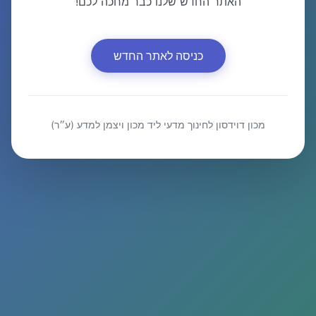
האתר החדש שלנו כבר מחכה לכם!
כניסה לאתר החדש
מכון דוידסון לחינוך מדעי ליד מכון ויצמן למדע (ע״ר)