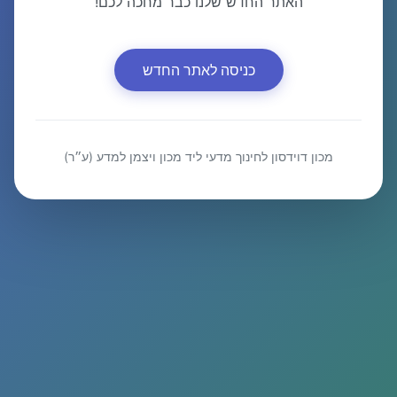
האתר החדש שלנו כבר מחכה לכם!
כניסה לאתר החדש
מכון דוידסון לחינוך מדעי ליד מכון ויצמן למדע (ע״ר)