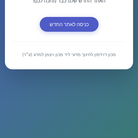
האתר החדש שלנו כבר מחכה לכם!
כניסה לאתר החדש
מכון דוידסון לחינוך מדעי ליד מכון ויצמן למדע (ע״ר)