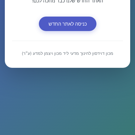
האתר החדש שלנו כבר מחכה לכם!
כניסה לאתר החדש
מכון דוידסון לחינוך מדעי ליד מכון ויצמן למדע (ע״ר)