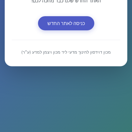
האתר החדש שלנו כבר מחכה לכם!
כניסה לאתר החדש
מכון דוידסון לחינוך מדעי ליד מכון ויצמן למדע (ע״ר)