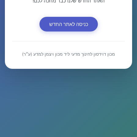
האתר החדש שלנו כבר מחכה לכם!
כניסה לאתר החדש
מכון דוידסון לחינוך מדעי ליד מכון ויצמן למדע (ע״ר)