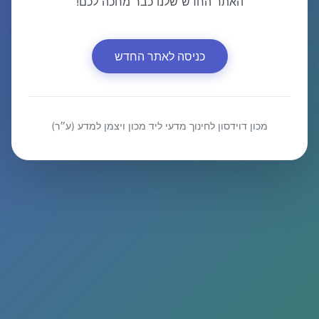
האתר החדש שלנו כבר מחכה לכם!
כניסה לאתר החדש
מכון דוידסון לחינוך מדעי ליד מכון ויצמן למדע (ע״ר)