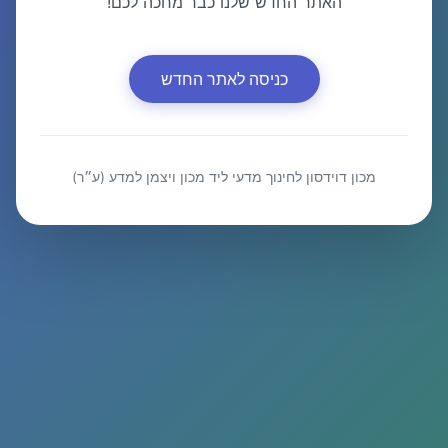
האתר החדש שלנו כבר מחכה לכם!
כניסה לאתר החדש
מכון דוידסון לחינוך מדעי ליד מכון ויצמן למדע (ע״ר)