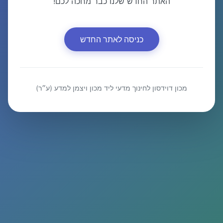
האתר החדש שלנו כבר מחכה לכם!
כניסה לאתר החדש
מכון דוידסון לחינוך מדעי ליד מכון ויצמן למדע (ע״ר)