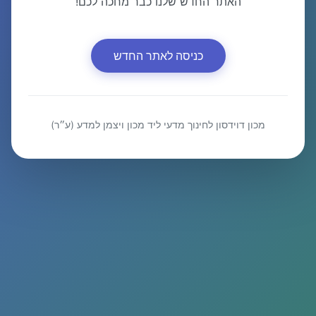
האתר החדש שלנו כבר מחכה לכם!
כניסה לאתר החדש
מכון דוידסון לחינוך מדעי ליד מכון ויצמן למדע (ע״ר)