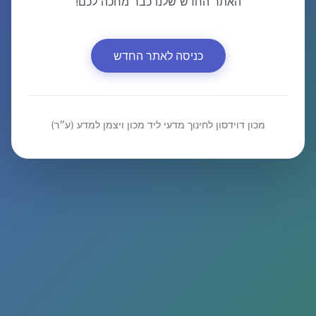
האתר החדש שלנו כבר מחכה לכם!
כניסה לאתר החדש
מכון דוידסון לחינוך מדעי ליד מכון ויצמן למדע (ע״ר)