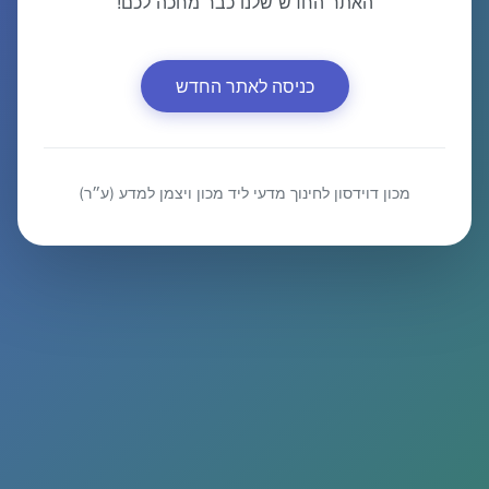
האתר החדש שלנו כבר מחכה לכם!
כניסה לאתר החדש
מכון דוידסון לחינוך מדעי ליד מכון ויצמן למדע (ע״ר)