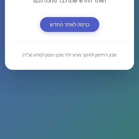
האתר החדש שלנו כבר מחכה לכם!
כניסה לאתר החדש
מכון דוידסון לחינוך מדעי ליד מכון ויצמן למדע (ע״ר)