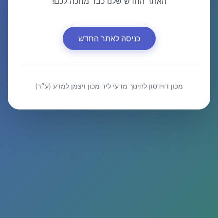
האתר החדש שלנו כבר מחכה לכם!
כניסה לאתר החדש
מכון דוידסון לחינוך מדעי ליד מכון ויצמן למדע (ע״ר)