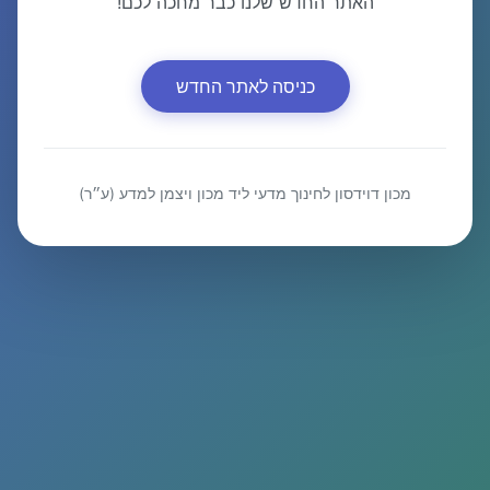
האתר החדש שלנו כבר מחכה לכם!
כניסה לאתר החדש
מכון דוידסון לחינוך מדעי ליד מכון ויצמן למדע (ע״ר)