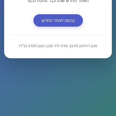
האתר החדש שלנו כבר מחכה לכם!
כניסה לאתר החדש
מכון דוידסון לחינוך מדעי ליד מכון ויצמן למדע (ע״ר)