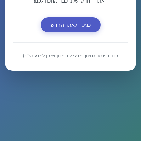
האתר החדש שלנו כבר מחכה לכם!
כניסה לאתר החדש
מכון דוידסון לחינוך מדעי ליד מכון ויצמן למדע (ע״ר)