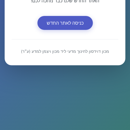
האתר החדש שלנו כבר מחכה לכם!
כניסה לאתר החדש
מכון דוידסון לחינוך מדעי ליד מכון ויצמן למדע (ע״ר)