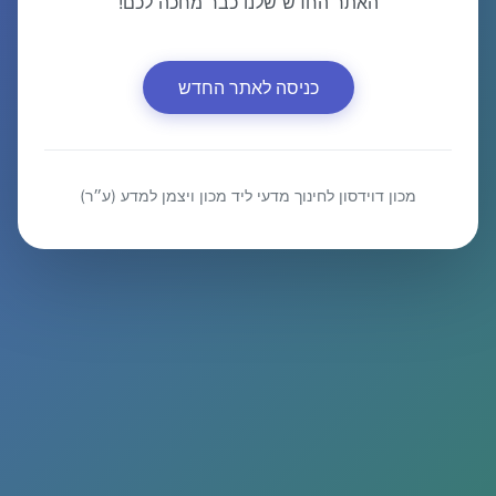
האתר החדש שלנו כבר מחכה לכם!
כניסה לאתר החדש
מכון דוידסון לחינוך מדעי ליד מכון ויצמן למדע (ע״ר)