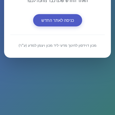
האתר החדש שלנו כבר מחכה לכם!
כניסה לאתר החדש
מכון דוידסון לחינוך מדעי ליד מכון ויצמן למדע (ע״ר)