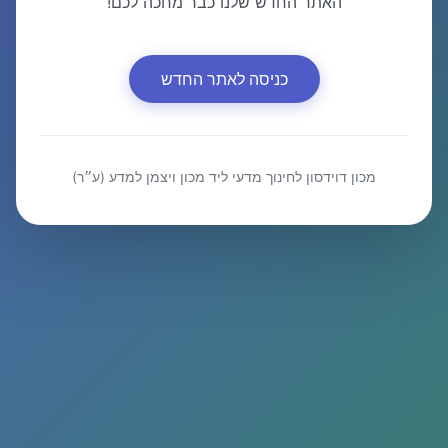
האתר החדש שלנו כבר מחכה לכם!
כניסה לאתר החדש
מכון דוידסון לחינוך מדעי ליד מכון ויצמן למדע (ע״ר)