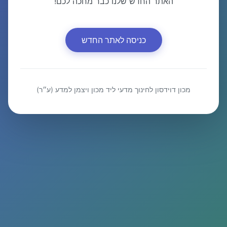
האתר החדש שלנו כבר מחכה לכם!
כניסה לאתר החדש
מכון דוידסון לחינוך מדעי ליד מכון ויצמן למדע (ע״ר)