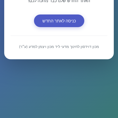
האתר החדש שלנו כבר מחכה לכם!
כניסה לאתר החדש
מכון דוידסון לחינוך מדעי ליד מכון ויצמן למדע (ע״ר)