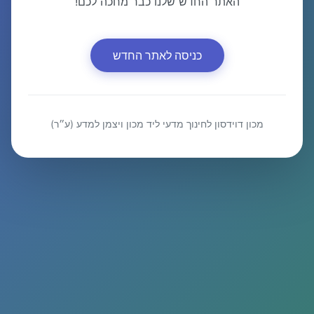
האתר החדש שלנו כבר מחכה לכם!
כניסה לאתר החדש
מכון דוידסון לחינוך מדעי ליד מכון ויצמן למדע (ע״ר)