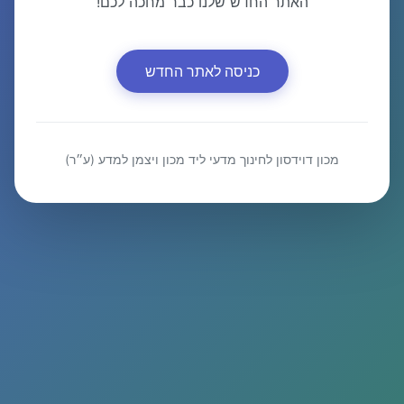
האתר החדש שלנו כבר מחכה לכם!
כניסה לאתר החדש
מכון דוידסון לחינוך מדעי ליד מכון ויצמן למדע (ע״ר)