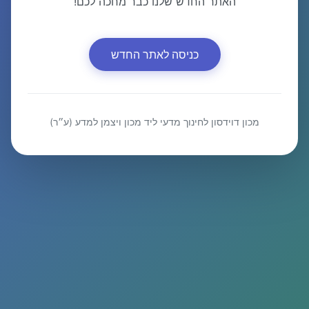
האתר החדש שלנו כבר מחכה לכם!
כניסה לאתר החדש
מכון דוידסון לחינוך מדעי ליד מכון ויצמן למדע (ע״ר)