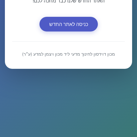
האתר החדש שלנו כבר מחכה לכם!
כניסה לאתר החדש
מכון דוידסון לחינוך מדעי ליד מכון ויצמן למדע (ע״ר)