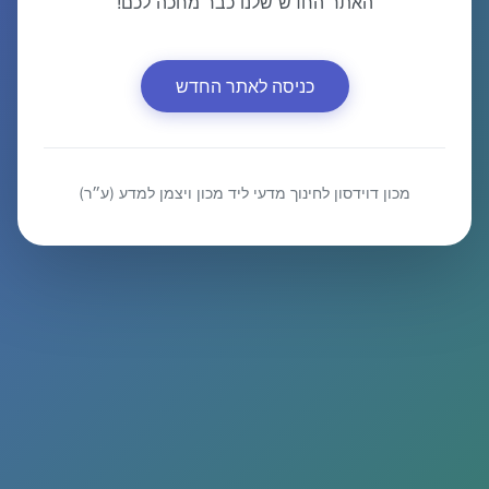
האתר החדש שלנו כבר מחכה לכם!
כניסה לאתר החדש
מכון דוידסון לחינוך מדעי ליד מכון ויצמן למדע (ע״ר)