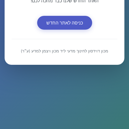
האתר החדש שלנו כבר מחכה לכם!
כניסה לאתר החדש
מכון דוידסון לחינוך מדעי ליד מכון ויצמן למדע (ע״ר)