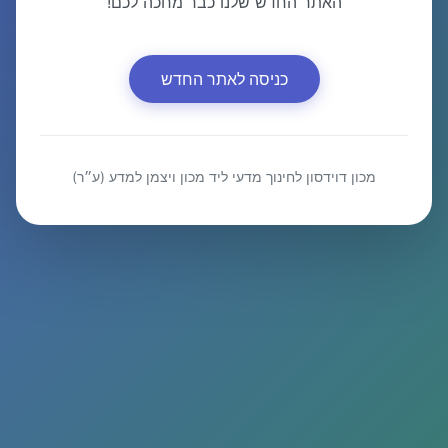
האתר החדש שלנו כבר מחכה לכם!
כניסה לאתר החדש
מכון דוידסון לחינוך מדעי ליד מכון ויצמן למדע (ע״ר)