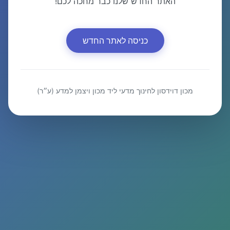
האתר החדש שלנו כבר מחכה לכם!
כניסה לאתר החדש
מכון דוידסון לחינוך מדעי ליד מכון ויצמן למדע (ע״ר)