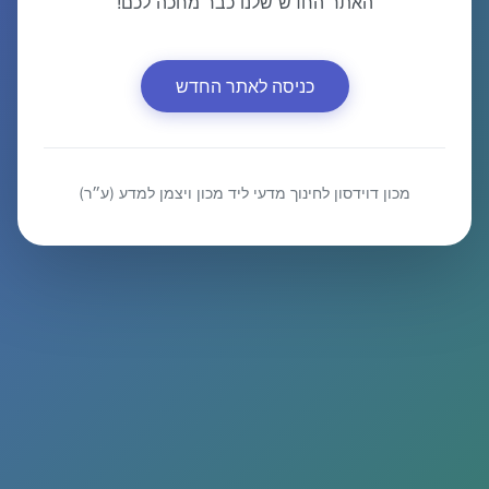
האתר החדש שלנו כבר מחכה לכם!
כניסה לאתר החדש
מכון דוידסון לחינוך מדעי ליד מכון ויצמן למדע (ע״ר)